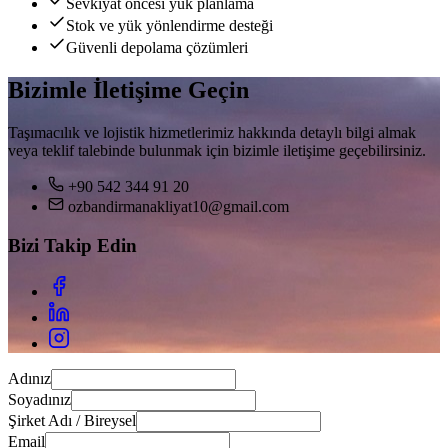
Sevkiyat öncesi yük planlama
Stok ve yük yönlendirme desteği
Güvenli depolama çözümleri
Bizimle İletişime Geçin
Taşımacılık ve lojistik hizmetlerimiz hakkında detaylı bilgi almak
veya teklif talebinde bulunmak için bizimle iletişime geçebilirsiniz.
+90 542 344 91 20
ozbandirmanakliyat10@gmail.com
Bizi Takip Edin
Adınız
Soyadınız
Şirket Adı / Bireysel
Email